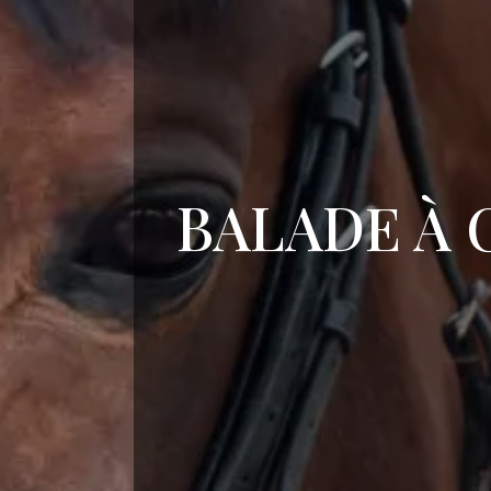
BALADE À 