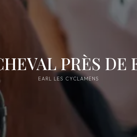
CHEVAL PRÈS DE
EARL LES CYCLAMENS