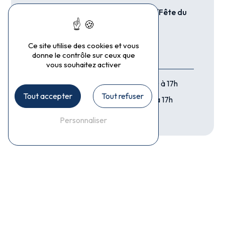
Pas d’inscription le samedi 20 juin (Fête du
club)
Ce site utilise des cookies et vous
donne le contrôle sur ceux que
Inscriptions en septembre :
vous souhaitez activer
Mercredi 2 septembre
: de 14h30 à 17h
Tout accepter
Tout refuser
Samedi 5 septembre
: de 14h30 à 17h
Personnaliser