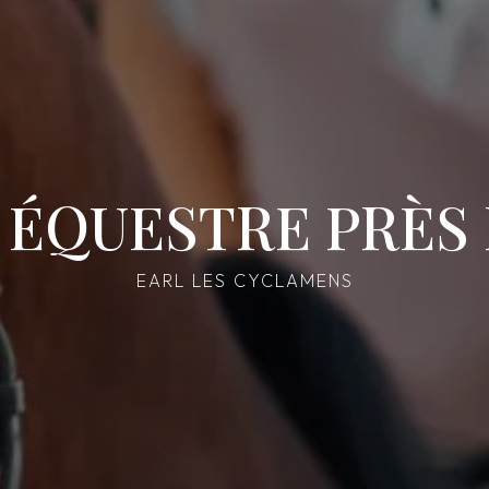
 ÉQUESTRE PRÈS 
EARL LES CYCLAMENS