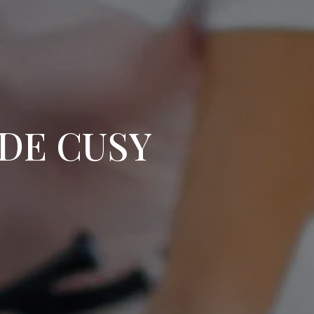
DE CUSY