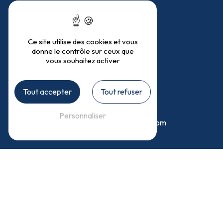
Téléphones
Ce site utilise des cookies et vous
donne le contrôle sur ceux que
04 50 68 25 46
vous souhaitez activer
06 45 75 10 46
Tout accepter
Tout refuser
E-mail
Personnaliser
isaline.cyclamens74@gmail.com
N'HÉSITEZ PAS À NOUS