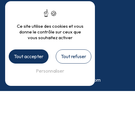
74540 Héry-sur-Alby
Téléphones
Ce site utilise des cookies et vous
donne le contrôle sur ceux que
vous souhaitez activer
04 50 68 25 46
06 45 75 10 46
Tout accepter
Tout refuser
E-mail
Personnaliser
isaline.cyclamens74@gmail.com