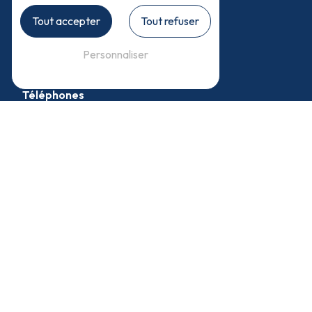
Tout accepter
Tout refuser
1225 Route de Molnaz
74540 Héry-sur-Alby
Personnaliser
Téléphones
04 50 68 25 46
06 45 75 10 46
E-mail
isaline.cyclamens74@gmail.com