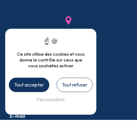
Adresse
1225 Route de Molnaz
74540 Héry-sur-Alby
Ce site utilise des cookies et vous
donne le contrôle sur ceux que
vous souhaitez activer
Téléphones
Tout accepter
Tout refuser
04 50 68 25 46
06 45 75 10 46
Personnaliser
E-mail
isaline.cyclamens74@gmail.com